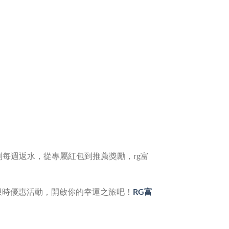
每週返水，從專屬紅包到推薦獎勵，rg富
限時優惠活動，開啟你的幸運之旅吧！
RG富