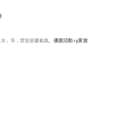
遊
返水」等，營造節慶氣氛。
優惠活動 rg富遊