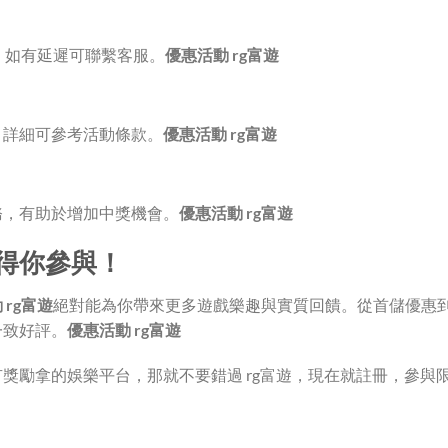
，如有延遲可聯繫客服。
優惠活動 rg富遊
，詳細可參考活動條款。
優惠活動 rg富遊
務，有助於增加中獎機會。
優惠活動 rg富遊
值得你參與！
 rg富遊
絕對能為你帶來更多遊戲樂趣與實質回饋。從首儲優惠到
一致好評。
優惠活動 rg富遊
獎勵拿的娛樂平台，那就不要錯過 rg富遊，現在就註冊，參與