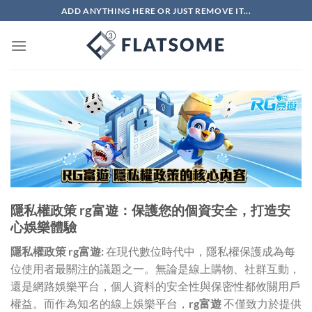
Skip
ADD ANYTHING HERE OR JUST REMOVE IT...
to
content
隱私權政策 rg富遊：保護您的個資安全，打造安
心娛樂體驗
隱私權政策 rg富遊:
在現代數位時代中，隱私權保護成為每
位使用者最關注的議題之一。無論是線上購物、社群互動，
還是網路娛樂平台，個人資料的安全性與保密性都攸關用戶
權益。而作為知名的線上娛樂平台，
rg富遊
不僅致力於提供