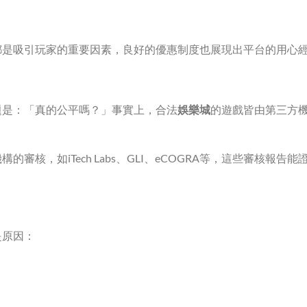
都是吸引玩家的重要因素，良好的優惠制度也展現出平台的用心
題是：「真的公平嗎？」事實上，合法
娛樂城
的遊戲皆由第三方機
的審核，如iTech Labs、GLI、eCOGRA等，這些審核
是原因：
。
。