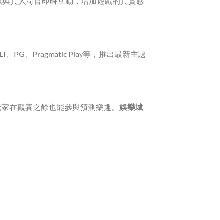
以與真人荷官即時互動，增加遊戲的真實感
、PG、Pragmatic Play等，推出最新主題
玩家在觀賽之餘也能參與預測樂趣。
娛樂城