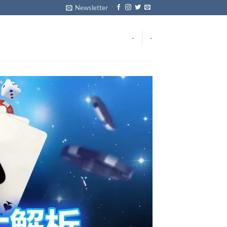
Newsletter
-
-