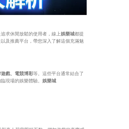
是追求休閒放鬆的使用者，線上
娛樂城
都提
性以及推薦平台，帶您深入了解這個充滿魅
牌遊戲、電競博彩
等。這些平台通常結合了
如臨現場的娛樂體驗。
娛樂城