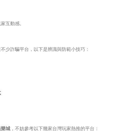
玩家互動感。
在不少詐騙平台，以下是辨識與防範小技巧：
式
娛樂城
，不妨參考以下幾家台灣玩家熱推的平台：