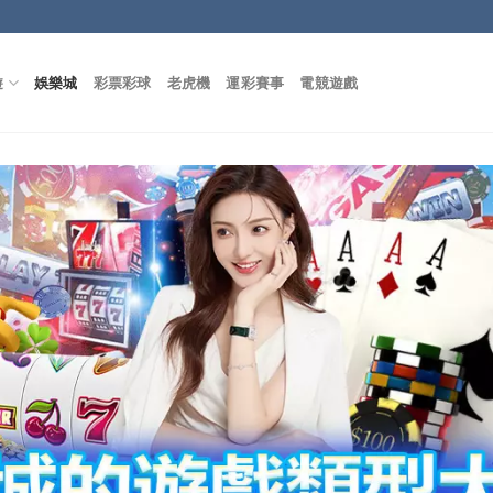
遊
娛樂城
彩票彩球
老虎機
運彩賽事
電競遊戲