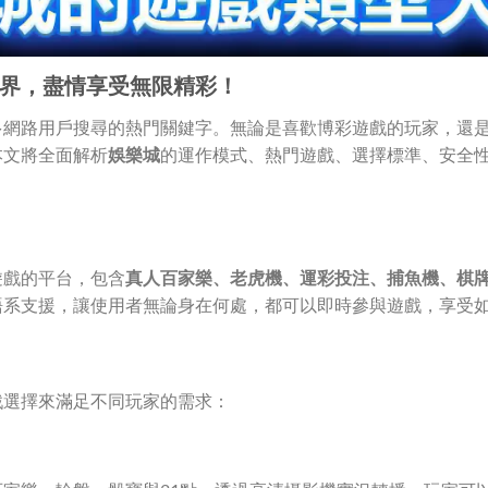
界，盡情享受無限精彩！
多網路用戶搜尋的熱門關鍵字。無論是喜歡博彩遊戲的玩家，還
本文將全面解析
娛樂城
的運作模式、熱門遊戲、選擇標準、安全
遊戲的平台，包含
真人百家樂、老虎機、運彩投注、捕魚機、棋
語系支援，讓使用者無論身在何處，都可以即時參與遊戲，享受
戲選擇來滿足不同玩家的需求：