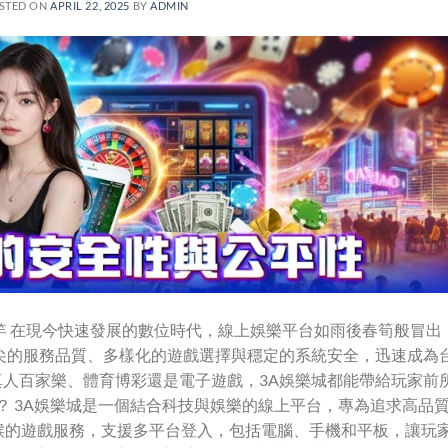
STED ON
APRIL 22, 2025
BY
ADMIN
竿 在現今快速發展的數位時代，線上娛樂平台如雨後春筍般冒出
尖的服務品質、多樣化的遊戲選擇與穩定的系統安全，迅速成為
人百家樂、體育博彩還是電子遊戲，3A娛樂城都能帶給玩家前
城？ 3A娛樂城是一個結合科技與娛樂的線上平台，專為追求高品
候的遊戲服務，支援多平台登入，包括電腦、手機和平板，讓玩