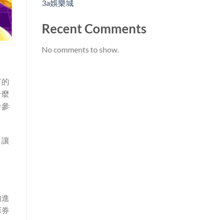
3a娛樂城
Recent Comments
No comments to show.
富的
什麼
升參
，讓
的進
彩券