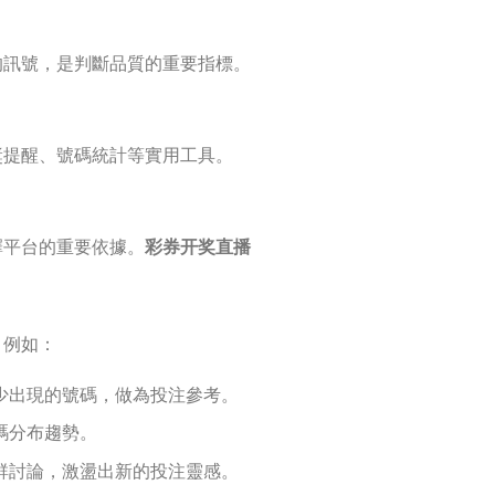
的訊號，是判斷品質的重要指標。
獎提醒、號碼統計等實用工具。
擇平台的重要依據。
彩券开奖直播
，例如：
少出現的號碼，做為投注參考。
碼分布趨勢。
群討論，激盪出新的投注靈感。