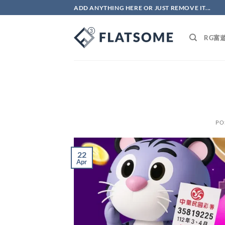
Skip
ADD ANYTHING HERE OR JUST REMOVE IT...
to
content
RG富
PO
22
Apr