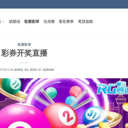
遊
娛樂城
彩票彩球
老虎機
運彩賽事
電競遊戲
彩票彩球
彩券开奖直播
STED ON
APRIL 22, 2025
BY
ADMIN