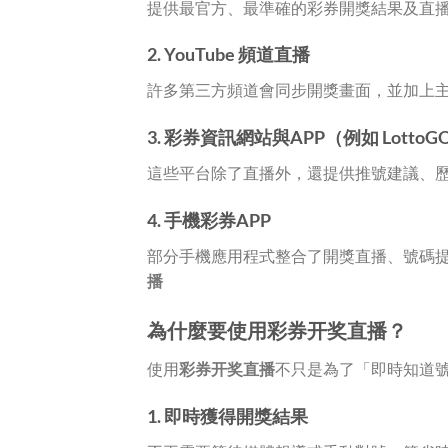
提供最官方、最準確的彩券開獎結果及直
2. YouTube 頻道直播
許多第三方頻道會同步開獎畫面，並加上
3. 彩券資訊網站與APP（例如 Lott
這些平台除了直播外，還提供推號建議、
4. 手機彩券APP
部分手機應用程式整合了開獎直播、號碼
播
為什麼要使用彩券开奖直播？
使用
彩券开奖直播
不只是為了「即時知道
1. 即時獲得開獎結果