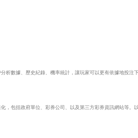
帶分析數據、歷史紀錄、機率統計，讓玩家可以更有依據地投注
樣化，包括政府單位、彩券公司、以及第三方彩券資訊網站等。