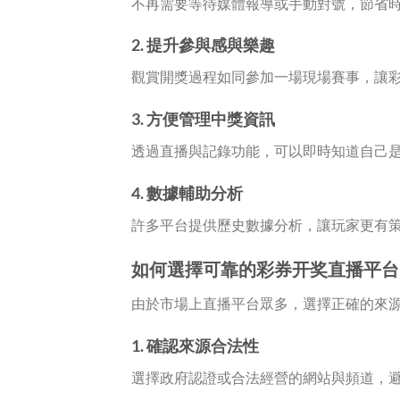
不再需要等待媒體報導或手動對號，節省
2. 提升參與感與樂趣
觀賞開獎過程如同參加一場現場賽事，讓
3. 方便管理中獎資訊
透過直播與記錄功能，可以即時知道自己
4. 數據輔助分析
許多平台提供歷史數據分析，讓玩家更有
如何選擇可靠的彩券开奖直播平台
由於市場上直播平台眾多，選擇正確的來
1. 確認來源合法性
選擇政府認證或合法經營的網站與頻道，