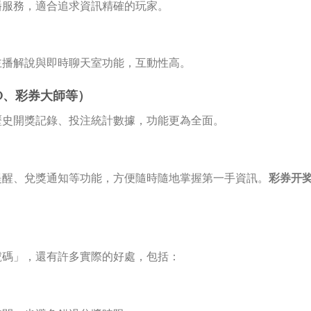
播服務，適合追求資訊精確的玩家。
主播解說與即時聊天室功能，互動性高。
oGO、彩券大師等）
歷史開獎記錄、投注統計數據，功能更為全面。
提醒、兌獎通知等功能，方便隨時隨地掌握第一手資訊。
彩券开
號碼」，還有許多實際的好處，包括：