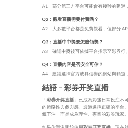
A1：部分第三方平台可能會有幾秒的延遲
Q2：觀看直播需要付費嗎？
A2：大多數平台都是免費觀看，但部分 A
Q3：直播中中獎要怎麼領獎？
A3：確認中獎後可依據平台指示至彩券行
Q4：直播內容是否安全可信？
A4：建議選擇官方或具信譽的網站與頻道
結語 – 彩券开奖直播
「
彩券开奖直播
」已成為彩迷日常投注不
的策略性與參與感。透過選擇正確的平台、
氣下注，而是成為理性、專業的彩券玩家
如果你還沒開始使用
彩券开奖直播
，現在