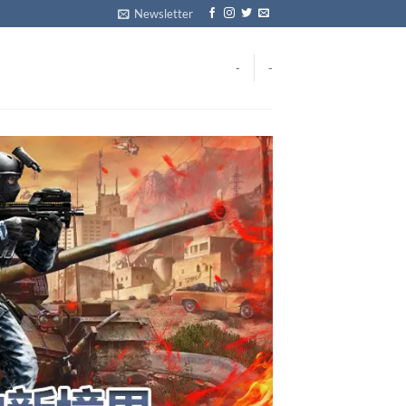
Newsletter
-
-