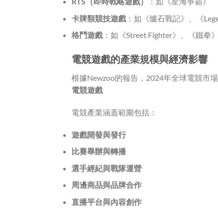
RTS（即時戰略遊戲）
：如《星海爭霸》
卡牌類競技遊戲
：如《爐石戰記》、《Legends 
格鬥遊戲
：如《Street Fighter》、《鐵拳
電競遊戲的產業規模與經濟影響
根據Newzoo的報告，2024年全球電競市
電競遊戲
電競產業涵蓋範圍包括：
遊戲開發與發行
比賽舉辦與轉播
選手經紀與戰隊運營
周邊商品與品牌合作
直播平台與內容創作