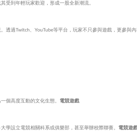
尤其受到年輕玩家歡迎，形成一股全新潮流。
透過Twitch、YouTube等平台，玩家不只參與遊戲，更參
為一個高度互動的文化生態。
電競遊戲
多大學設立電競相關科系或俱樂部，甚至舉辦校際聯賽。
電競遊