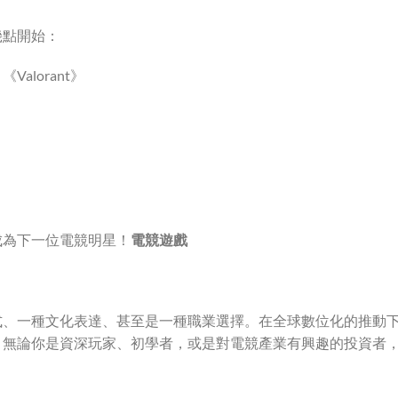
幾點開始：
alorant》
成為下一位電競明星！
電競遊戲
式、一種文化表達、甚至是一種職業選擇。在全球數位化的推動
。無論你是資深玩家、初學者，或是對電競產業有興趣的投資者