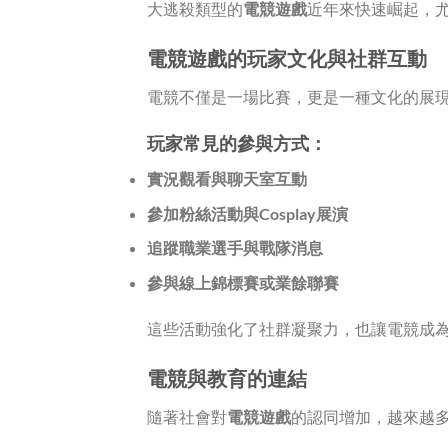
大逃殺類型的
電競遊戲
近年來快速崛起，
電競遊戲的玩家文化與社群互動
電競不僅是一場比賽，更是一種文化的展現。
玩家常見的參與方式：
實況觀看與聊天室互動
參加粉絲活動與Cosplay展演
追蹤職業選手與戰隊消息
參與線上錦標賽或業餘聯賽
這些活動強化了社群凝聚力，也讓電競成
電競與教育的連結
隨著社會對
電競遊戲
的認同增加，越來越