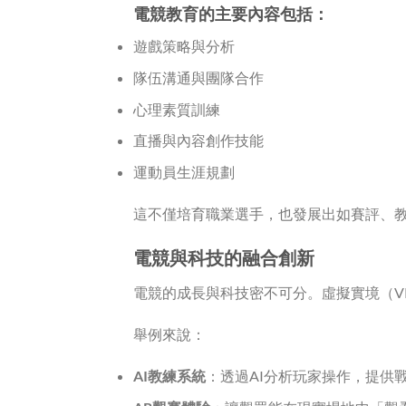
電競教育的主要內容包括：
遊戲策略與分析
隊伍溝通與團隊合作
心理素質訓練
直播與內容創作技能
運動員生涯規劃
這不僅培育職業選手，也發展出如賽評、
電競與科技的融合創新
電競的成長與科技密不可分。虛擬實境（V
舉例來說：
AI教練系統
：透過AI分析玩家操作，提供