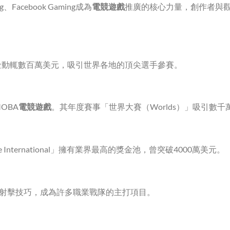
、Facebook Gaming成為
電競遊戲
推廣的核心力量，創作者與
金動輒數百萬美元，吸引世界各地的頂尖選手參賽。
OBA
電競遊戲
。其年度賽事「世界大賽（Worlds）」吸引數千
 International」擁有業界最高的獎金池，曾突破4000萬美元。
準射擊技巧，成為許多職業戰隊的主打項目。