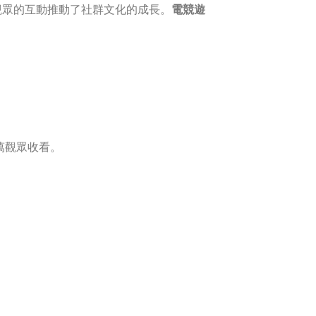
觀眾的互動推動了社群文化的成長。
電競遊
萬觀眾收看。