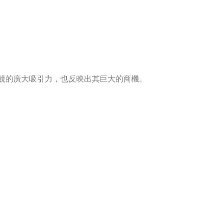
競的廣大吸引力，也反映出其巨大的商機。