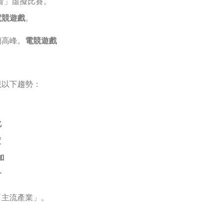
看」虛擬比賽。
電競遊戲
。
個高峰。
電競遊戲
現以下趨勢：
化
度
加
才
「主流產業」。