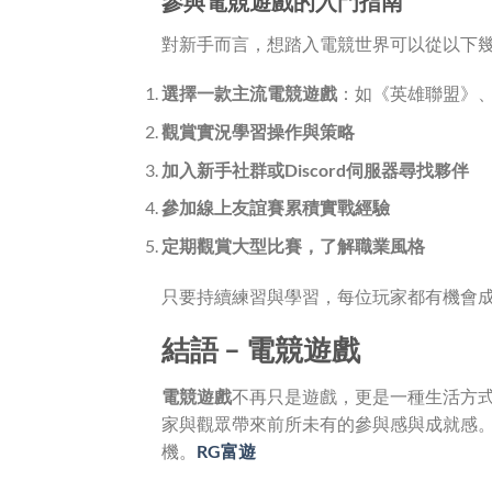
參與電競遊戲的入門指南
對新手而言，想踏入電競世界可以從以下
選擇一款主流電競遊戲
：如《英雄聯盟》、《V
觀賞實況學習操作與策略
加入新手社群或Discord伺服器尋找夥伴
參加線上友誼賽累積實戰經驗
定期觀賞大型比賽，了解職業風格
只要持續練習與學習，每位玩家都有機會
結語 – 電競遊戲
電競遊戲
不再只是遊戲，更是一種生活方
家與觀眾帶來前所未有的參與感與成就感
機。
RG富遊