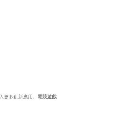
注入更多創新應用。
電競遊戲